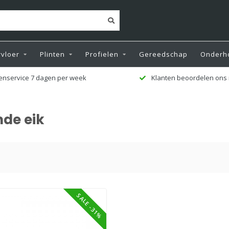
vloer
Plinten
Profielen
Gereedschap
Onderh
enservice 7 dagen per week
Klanten beoordelen ons 
de eik
SALE -31%