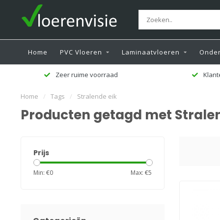
Home
PVC Vloeren
Laminaatvloeren
Onder
Zeer ruime voorraad
Klant
Home
/
Tags
/
Stralende eik
Producten getagd met Stralen
Prijs
Min: €
0
Max: €
5