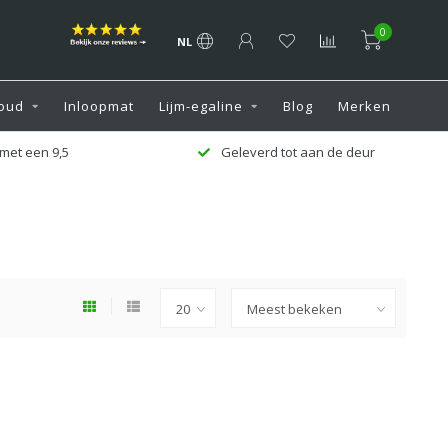
0
NL
oud
Inloopmat
Lijm-egaline
Blog
Merken
met een 9,5
Geleverd tot aan de deur