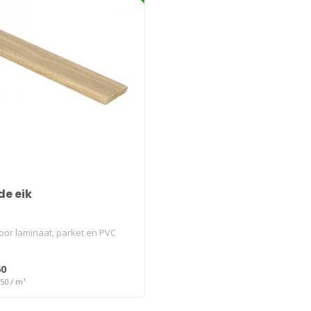
de eik
voor laminaat, parket en PVC
60
,50 / m¹