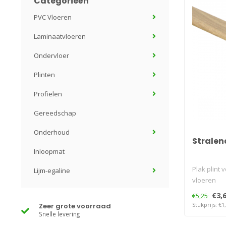
Categorieën
PVC Vloeren
Laminaatvloeren
Ondervloer
Plinten
Profielen
Gereedschap
Onderhoud
Stralen
Inloopmat
Plak plint 
Lijm-egaline
vloeren
€3,
€5,25
Stukprijs: €1
Zeer grote voorraad
Snelle levering