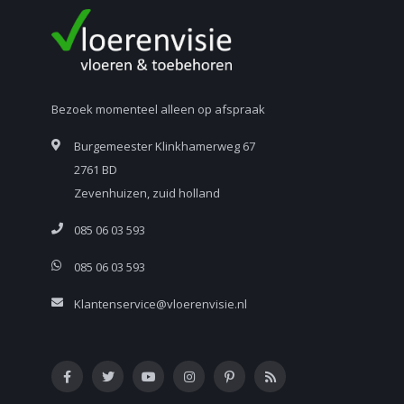
Bezoek momenteel alleen op afspraak
Burgemeester Klinkhamerweg 67
2761 BD
Zevenhuizen, zuid holland
085 06 03 593
085 06 03 593
Klantenservice@vloerenvisie.nl