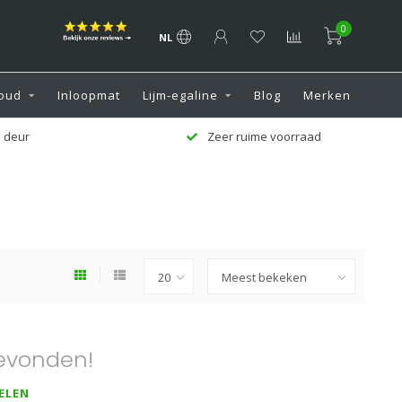
0
NL
oud
Inloopmat
Lijm-egaline
Blog
Merken
 deur
Zeer ruime voorraad
evonden!
ELEN