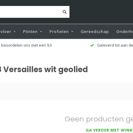
vloer
Plinten
Profielen
Gereedschap
Onderh
 beoordelen ons met een 9,5
Geleverd tot aan de
Versailles wit geolied
Geen producten g
GA VERDER MET WINK