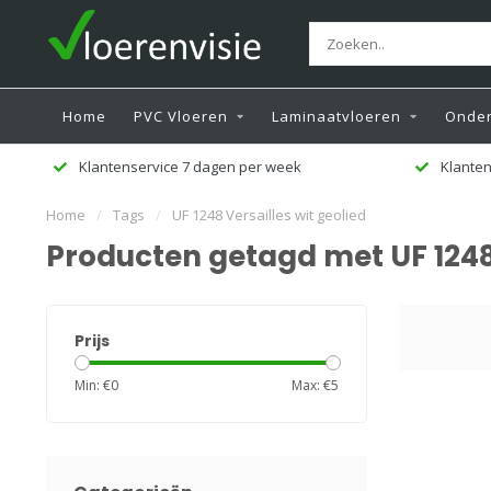
Home
PVC Vloeren
Laminaatvloeren
Onder
Klantenservice 7 dagen per week
Klanten
Home
/
Tags
/
UF 1248 Versailles wit geolied
Producten getagd met UF 1248 
Prijs
Min: €
0
Max: €
5