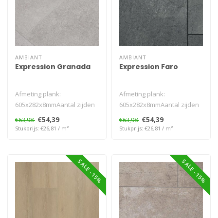
AMBIANT
AMBIANT
Expression Granada
Expression Faro
Afmeting plank:
Afmeting plank:
605x282x8mmAantal zijden
605x282x8mmAantal zijden
V-groef: 4VGarantie
V-groef: 4VGarantie
€54,39
€54,39
€63,98
€63,98
Woongebruik (jaren)..
Woongebruik (jaren)..
Stukprijs: €26,81 / m²
Stukprijs: €26,81 / m²
SALE -15%
SALE -15%