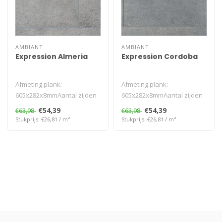
AMBIANT
AMBIANT
Expression Almeria
Expression Cordoba
Afmeting plank:
Afmeting plank:
605x282x8mmAantal zijden
605x282x8mmAantal zijden
V-groef: 4VGarantie
V-groef: 4VGarantie
€54,39
€54,39
€63,98
€63,98
Woongebruik (jaren)..
Woongebruik (jaren)..
Stukprijs: €26,81 / m²
Stukprijs: €26,81 / m²