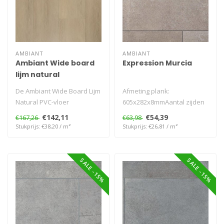
AMBIANT
AMBIANT
Ambiant Wide board
Expression Murcia
lijm natural
De Ambiant Wide Board Lijm
Afmeting plank:
Natural PVC-vloer
605x282x8mmAantal zijden
combineert een natuurlijke
V-groef: 4VGarantie
€142,11
€54,39
€167,26
€63,98
houtkleu..
Woongebruik (jaren)..
Stukprijs: €38,20 / m²
Stukprijs: €26,81 / m²
SALE -15%
SALE -15%