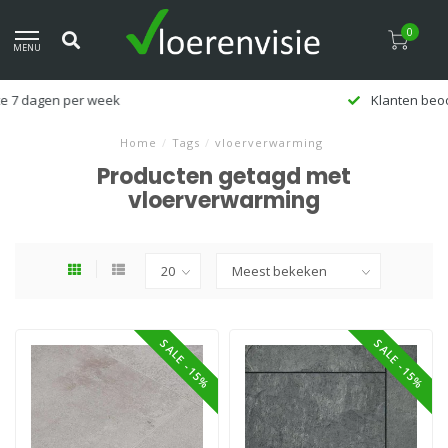
0
MENU
Klanten beoordelen ons met een 9,5
Home
/
Tags
/
vloerverwarming
Producten getagd met
vloerverwarming
SALE -15%
SALE -15%