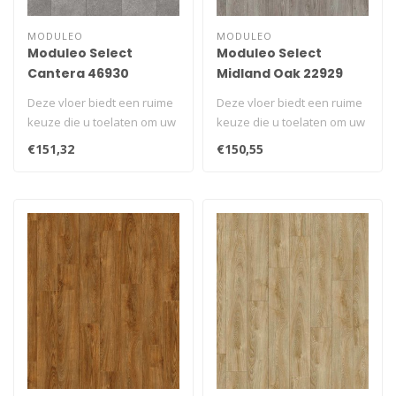
MODULEO
MODULEO
Moduleo Select
Moduleo Select
Cantera 46930
Midland Oak 22929
Deze vloer biedt een ruime
Deze vloer biedt een ruime
keuze die u toelaten om uw
keuze die u toelaten om uw
unieke ruimte te creëren..
unieke ruimte te creëren..
€151,32
€150,55