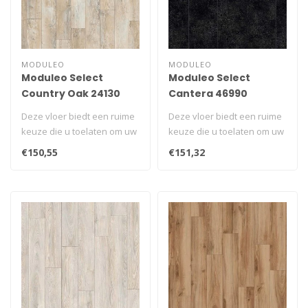
MODULEO
MODULEO
Moduleo Select
Moduleo Select
Country Oak 24130
Cantera 46990
Deze vloer biedt een ruime
Deze vloer biedt een ruime
keuze die u toelaten om uw
keuze die u toelaten om uw
unieke ruimte te creëren..
unieke ruimte te creëren..
€150,55
€151,32