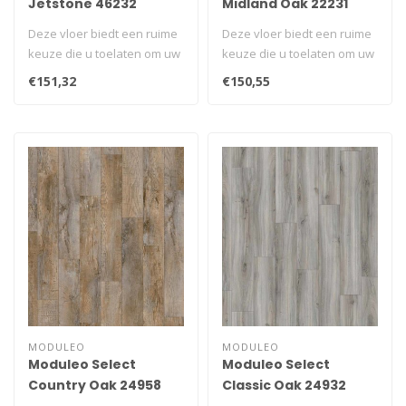
Jetstone 46232
Midland Oak 22231
Deze vloer biedt een ruime
Deze vloer biedt een ruime
keuze die u toelaten om uw
keuze die u toelaten om uw
unieke ruimte te creëren..
unieke ruimte te creëren..
€151,32
€150,55
MODULEO
MODULEO
Moduleo Select
Moduleo Select
Country Oak 24958
Classic Oak 24932