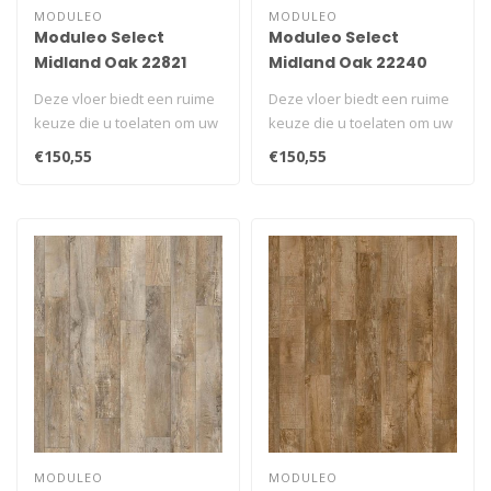
MODULEO
MODULEO
Moduleo Select
Moduleo Select
Midland Oak 22821
Midland Oak 22240
Deze vloer biedt een ruime
Deze vloer biedt een ruime
keuze die u toelaten om uw
keuze die u toelaten om uw
unieke ruimte te creëren..
unieke ruimte te creëren..
€150,55
€150,55
MODULEO
MODULEO