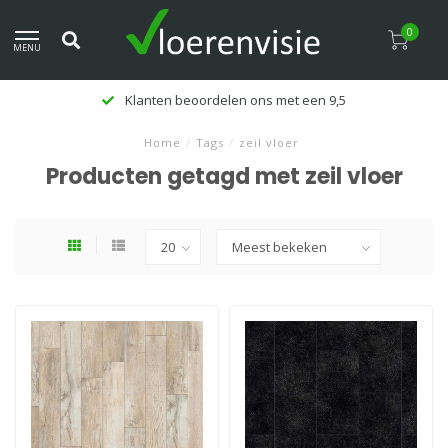
0
MENU
Klanten beoordelen ons met een 9,5
Home
/
Tags
/
zeil vloer
Producten getagd met zeil vloer