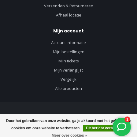
Verzenden & Retourneren
Afhaal locatie
Mijn account
Account informatie
Mijn bestellingen
Mijn tickets
Mijn verlanglijst
Vergelijk
Alle producten
© Copyright 2026 Vloerenvisie voor vloeren en toebehoren - Powered by
Door het gebruiken van onze website, ga je akkoord met het gebruik van
Lightspeed
-
Lightspeed design
by
Dyvelopment
cookies om onze website te verbeteren.
Dit bericht verbergen
Meer over cookies »