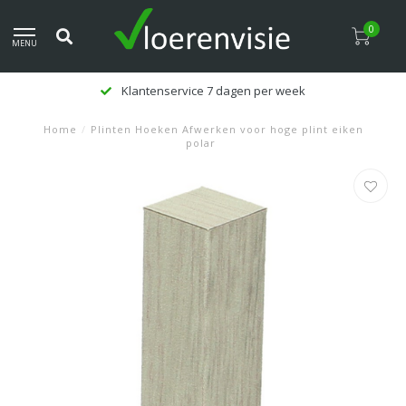
0
MENU
Klantenservice 7 dagen per week
Home
/
Plinten Hoeken Afwerken voor hoge plint eiken
polar