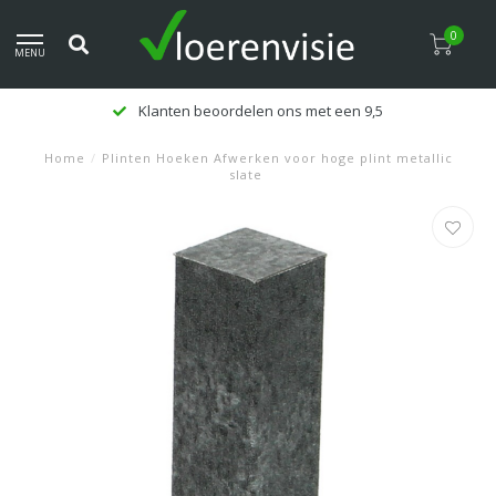
0
MENU
Klanten beoordelen ons met een 9,5
Home
/
Plinten Hoeken Afwerken voor hoge plint metallic
slate