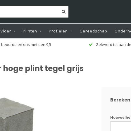
vloer
Plinten
Profielen
Gereedschap
Onderh
 beoordelen ons met een 9,5
Geleverd tot aan de
hoge plint tegel grijs
Bereken 
Hoeveelhei