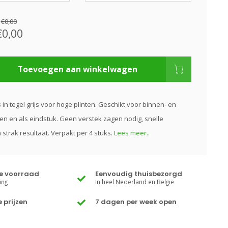
:
€0,00
€0,00
Toevoegen aan winkelwagen
s in tegel grijs voor hoge plinten. Geschikt voor binnen- en
n en als eindstuk. Geen verstek zagen nodig, snelle
strak resultaat. Verpakt per 4 stuks.
Lees meer..
te voorraad
Eenvoudig thuisbezorgd
ing
In heel Nederland en België
 prijzen
7 dagen per week open