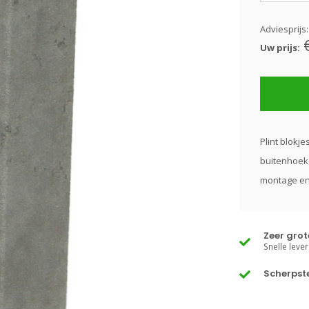
Adviesprijs
Uw prijs:
Plint blokje
buitenhoeke
montage en 
Zeer gro
Snelle lever
Scherpste