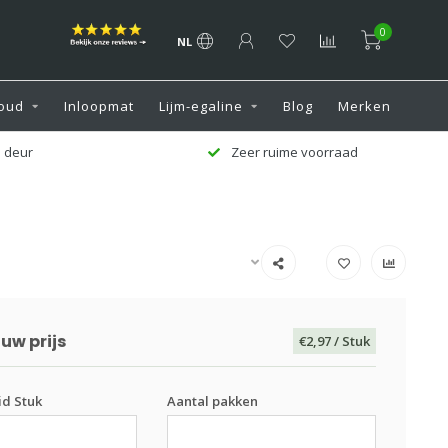
0
NL
oud
Inloopmat
Lijm-egaline
Blog
Merken
 deur
Zeer ruime voorraad
uw prijs
€2,97
/ Stuk
d Stuk
Aantal pakken