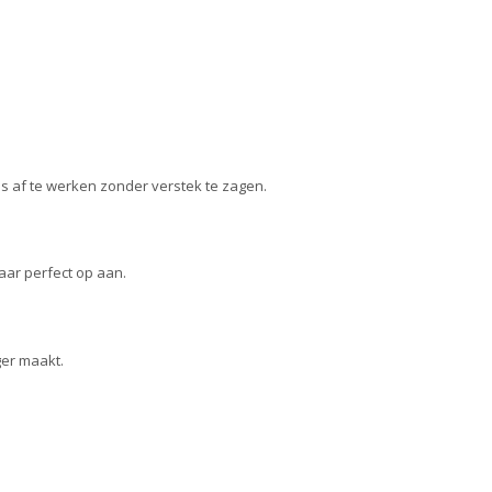
jes af te werken zonder verstek te zagen.
aar perfect op aan.
ger maakt.