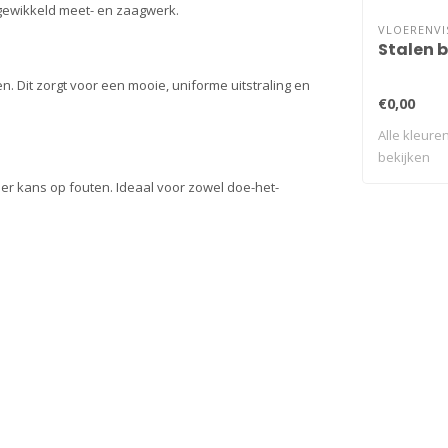
ngewikkeld meet- en zaagwerk.
VLOERENVI
Stalen 
ten. Dit zorgt voor een mooie, uniforme uitstraling en
€0,00
Alle kleuren
bekijken
nder kans op fouten. Ideaal voor zowel doe-het-