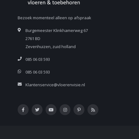
Bezoek momenteel alleen op afspraak
Burgemeester Klinkhamerweg 67
2761 BD
Zevenhuizen, zuid holland
085 06 03 593
085 06 03 593
Klantenservice@vloerenvisie.nl