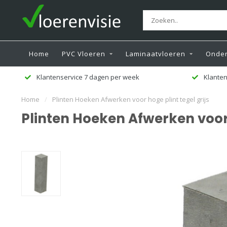
Home
PVC Vloeren
Laminaatvloeren
Onder
Klantenservice 7 dagen per week
Klanten
Home
/
Plinten Hoeken Afwerken voor hoge plint tegel grijs
Plinten Hoeken Afwerken voor 