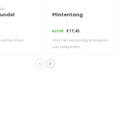
SIE
bundel
Plintentang
Hi
€17,45
€9,
€27,95
 plinten thuis
Voor het eenvoudig te knippen
Voo
van plakplinten
van 