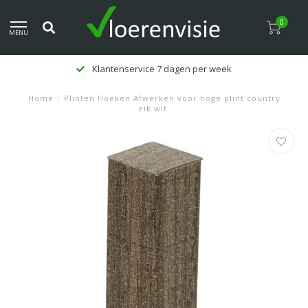
0
MENU
Klantenservice 7 dagen per week
Home
/
Plinten Hoeken Afwerken voor hoge plint country
eik wit