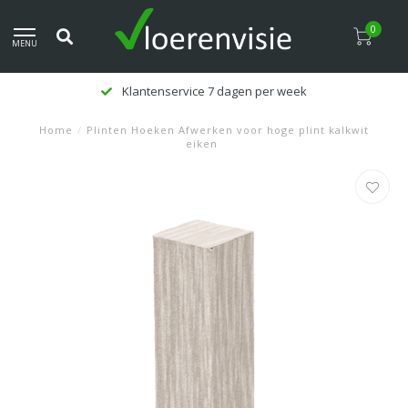
0
MENU
Klantenservice 7 dagen per week
Home
/
Plinten Hoeken Afwerken voor hoge plint kalkwit
eiken