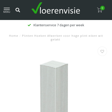
0
MENU
Klantenservice 7 dagen per week
Home
/
Plinten Hoeken Afwerken voor hoge plint eiken wit
gelakt