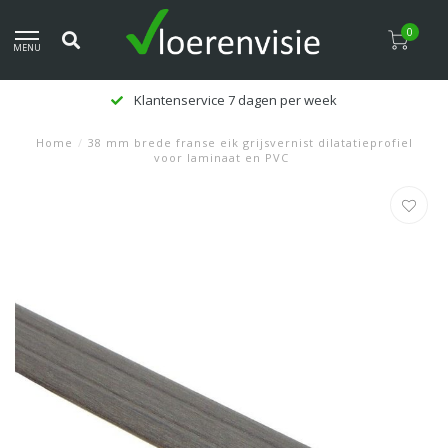
0
MENU
Klantenservice 7 dagen per week
Home
/
38 mm brede franse eik grijsvernist dilatatieprofiel
voor laminaat en PVC