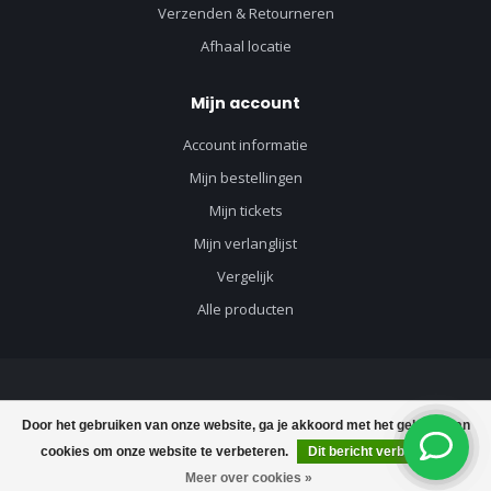
Verzenden & Retourneren
Afhaal locatie
Mijn account
Account informatie
Mijn bestellingen
Mijn tickets
Mijn verlanglijst
Vergelijk
Alle producten
© Copyright 2026 Vloerenvisie voor vloeren en toebehoren - Powered by
Door het gebruiken van onze website, ga je akkoord met het gebruik van
Lightspeed
-
Lightspeed design
by
Dyvelopment
cookies om onze website te verbeteren.
Dit bericht verbergen
€39,90
Toevoegen aan winkelwagen
€50,62
Meer over cookies »