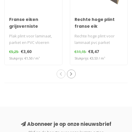
Franse eiken
Rechte hoge plint
grijsverniste
franse eik
plakplint
grijsvernist
Plak plint voor laminaat,
Rechte hoge plint voor
parket en PVC vloeren
laminaat pvc parket
€3,60
€8,47
€5,25
€11,15
Stukprijs: €1,50 / m¹
Stukprijs: €3,53 / m¹
Abonneer je op onze nieuwsbrief