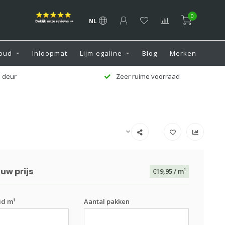
0
NL
oud
Inloopmat
Lijm-egaline
Blog
Merken
 deur
Zeer ruime voorraad
uw prijs
€19,95
/ m¹
id m¹
Aantal pakken