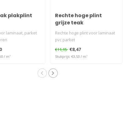
eak plakplint
Rechte hoge plint
Ho
grijze teak
gri
oor laminaat, parket
Rechte hoge plint voor laminaat
Alum
eren
pvc parket
kleu
0
€8,47
€11,15
€53
50 / m¹
Stukprijs: €3,53 / m¹
Stukp