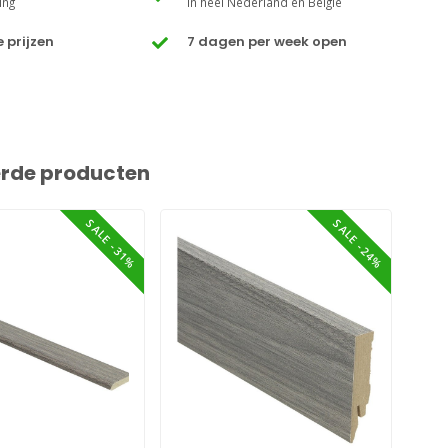
ing
In heel Nederland en België
 prijzen
7 dagen per week open
erde producten
SALE -31%
SALE -24%