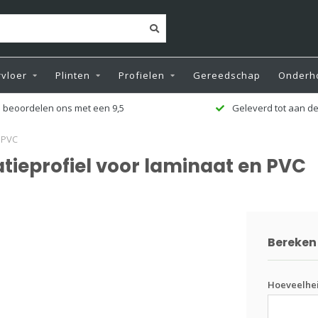
vloer
Plinten
Profielen
Gereedschap
Onderh
 beoordelen ons met een 9,5
Geleverd tot aan de
n PVC
atieprofiel voor laminaat en PVC
Bereken 
Hoeveelhe