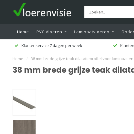
Home
PVC Vloeren
Laminaatvloeren
Onder
Klantenservice 7 dagen per week
Klanten
Home
/
38 mm brede grijze teak dilatatieprofiel voor laminaat e
38 mm brede grijze teak dilat