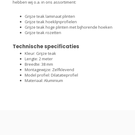
hebben wij o.a. in ons assortiment:
Grijze teak laminaat plinten
Grijze teak hoeklijnprofielen
Grijze teak hoge plinten met bijhorende hoeken
Grijze teak rozetten
Technische specificaties
Kleur: Grijze teak
Lengte: 2 meter
Breedte: 38 mm
Montagewijze: Zelfklevend
Model profiel: Dilatatieprofiel
Materiaal: Aluminium