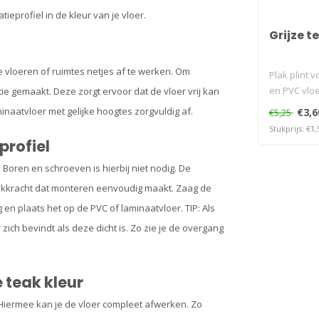
ieprofiel in de kleur van je vloer.
Grijze t
e vloeren of ruimtes netjes af te werken. Om
Plak plint v
en PVC vlo
ie gemaakt. Deze zorgt ervoor dat de vloer vrij kan
minaatvloer met gelijke hoogtes zorgvuldig af.
€3,6
€5,25
Stukprijs: €1,
profiel
 Boren en schroeven is hierbij niet nodig. De
lakkracht dat monteren eenvoudig maakt. Zaag de
 en plaats het op de PVC of laminaatvloer. TIP: Als
 zich bevindt als deze dicht is. Zo zie je de overgang
e teak kleur
 Hiermee kan je de vloer compleet afwerken. Zo