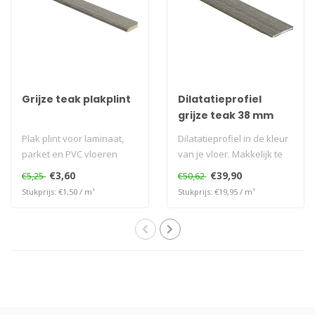
Grijze teak plakplint
Dilatatieprofiel
grijze teak 38 mm
Plak plint voor laminaat,
Dilatatieprofiel in de kleur
parket en PVC vloeren
van je vloer. Makkelijk te
plaatsen zonder te bore..
€3,60
€39,90
€5,25
€50,62
Stukprijs: €1,50 / m¹
Stukprijs: €19,95 / m¹