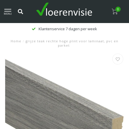
0
MENU
Klantenservice 7 dagen per week
Home
/
grijze teak rechte hoge plint voor laminaat, pvc en
parket