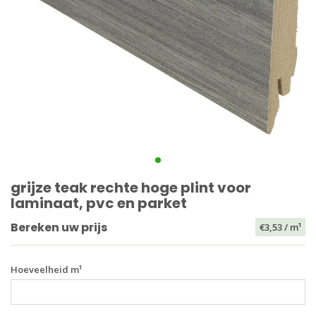
grijze teak rechte hoge plint voor
laminaat, pvc en parket
Bereken uw prijs
€3,53
/ m¹
Hoeveelheid m¹