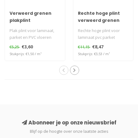
Verweerd grenen
Rechte hoge plint
plakplint
verweerd grenen
Plak plint voor laminaat,
Rechte hoge plint voor
parket en PVC vloeren
laminaat pvc parket
€3,60
€8,47
€5,25
€11,15
Stukprijs: €1,50 / m¹
Stukprijs: €3,53 / m¹
Abonneer je op onze nieuwsbrief
Blijf op de hoogte over onze laatste acties