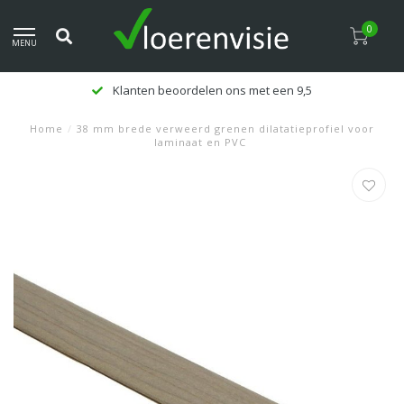
0
MENU
Klanten beoordelen ons met een 9,5
Home
/
38 mm brede verweerd grenen dilatatieprofiel voor
laminaat en PVC