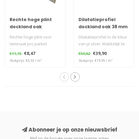
Rechte hoge plint
Dilatatieprofiel
dockland oak
dockland oak 38 mm
Rechte hoge plint voor
Dilatatieprofiel in de kleur
laminaat pvc parket
van je vloer. Makkelijk te
plaatsen zonder te bore..
€8,47
€39,90
€11,15
€50,62
Stukprijs: €3,53 / m¹
Stukprijs: €19,95 / m¹
Abonneer je op onze nieuwsbrief
Blijf op de hoogte over onze laatste acties