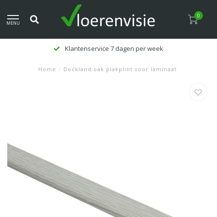
0
MENU
Klantenservice 7 dagen per week
Home
/
Dockland oak plakplint voor laminaat