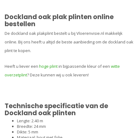
Dockland oak plak plinten online
bestellen
De dockland oak plakplint bestelt u bij Vloerenvisie.nl makkelijk
online. Bij ons heeft u altijd de beste aanbieding om de dockland oak
plint te kopen.
Heeft u liever een
hoge plint
in bijpassende kleur of een
witte
overzetplint
? Deze kunnen wij u ook leveren!
Technische specificatie van de
Dockland oak plinten
Lengte: 2.40 m
Breedte: 24 mm
Dikte: 5 mm
Materiaal: hout met folie