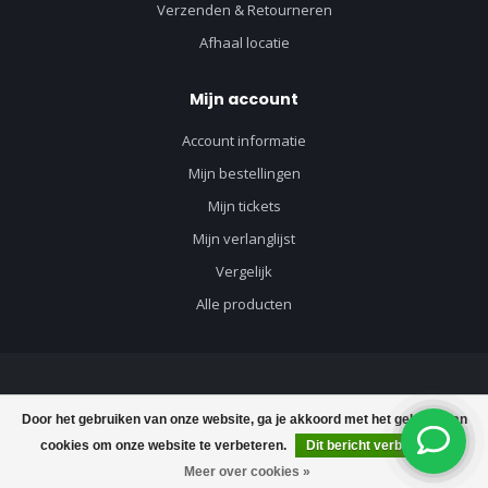
Verzenden & Retourneren
Afhaal locatie
Mijn account
Account informatie
Mijn bestellingen
Mijn tickets
Mijn verlanglijst
Vergelijk
Alle producten
© Copyright 2026 Vloerenvisie voor vloeren en toebehoren - Powered by
Door het gebruiken van onze website, ga je akkoord met het gebruik van
Lightspeed
-
Lightspeed design
by
Dyvelopment
cookies om onze website te verbeteren.
Dit bericht verbergen
€3,60
Toevoegen aan winkelwagen
€5,25
Meer over cookies »