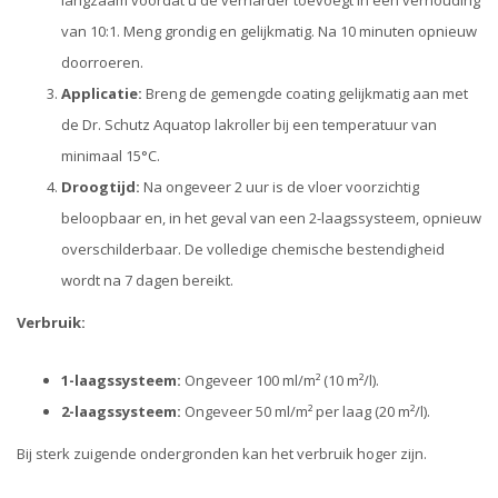
langzaam voordat u de verharder toevoegt in een verhouding
van 10:1. Meng grondig en gelijkmatig. Na 10 minuten opnieuw
doorroeren.
Applicatie:
Breng de gemengde coating gelijkmatig aan met
de Dr. Schutz Aquatop lakroller bij een temperatuur van
minimaal 15°C.
Droogtijd:
Na ongeveer 2 uur is de vloer voorzichtig
beloopbaar en, in het geval van een 2-laagssysteem, opnieuw
overschilderbaar. De volledige chemische bestendigheid
wordt na 7 dagen bereikt.
Verbruik:
1-laagssysteem:
Ongeveer 100 ml/m² (10 m²/l).
2-laagssysteem:
Ongeveer 50 ml/m² per laag (20 m²/l).
Bij sterk zuigende ondergronden kan het verbruik hoger zijn.