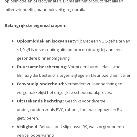
oplosmiddelen of isocyanaten. Dit maakt het product niet alleen
milieuvriendelijk, maar ook veilig in gebruik.
Belangrijkste eigenschappen:
Oplosmiddel- en isocyanaatvrij:
Met een VOC-gehalte van
<1,0 g/l is deze coating uitstootarm en draagt bij aan een
gezondere binnenomgeving.
Duurzame bescherming:
Vormt een harde, elastische
filmlaag die bestand is tegen slijtage en kleurloze chemicaliën.
Eenvoudig onderhoud:
Vermindert vuilaanhechting en
vergemakkelijkt het dagelijkse schoonmaakproces.
Uitstekende hechting:
Geschikt voor diverse
ondergronden zoals PVC, rubber, linoleum, epoxy- en PU-
gietvloeren.
Veiligheid:
Behaalt anti-slipklasse R9, wat zorgt voor een
veilige loopervaring.