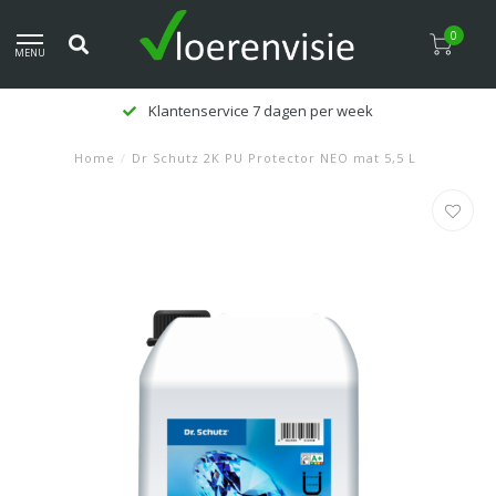
0
MENU
Klantenservice 7 dagen per week
Home
/
Dr Schutz 2K PU Protector NEO mat 5,5 L