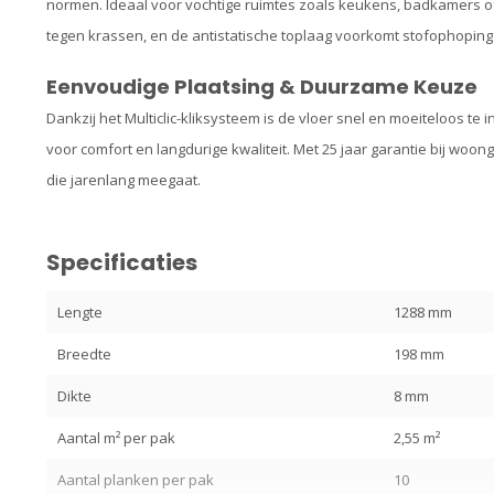
normen. Ideaal voor vochtige ruimtes zoals keukens, badkamers 
tegen krassen, en de antistatische toplaag voorkomt stofophoping
Eenvoudige Plaatsing & Duurzame Keuze
Dankzij het Multiclic-kliksysteem is de vloer snel en moeiteloos te
voor comfort en langdurige kwaliteit. Met 25 jaar garantie bij wo
die jarenlang meegaat.
Specificaties
Lengte
1288 mm
Breedte
198 mm
Dikte
8 mm
Aantal m² per pak
2,55 m²
Aantal planken per pak
10