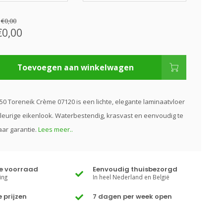
:
€0,00
€0,00
Toevoegen aan winkelwagen
50 Toreneik Crème 07120 is een lichte, elegante laminaatvloer
eurige eikenlook. Waterbestendig, krasvast en eenvoudig te
aar garantie.
Lees meer..
te voorraad
Eenvoudig thuisbezorgd
ing
In heel Nederland en België
 prijzen
7 dagen per week open