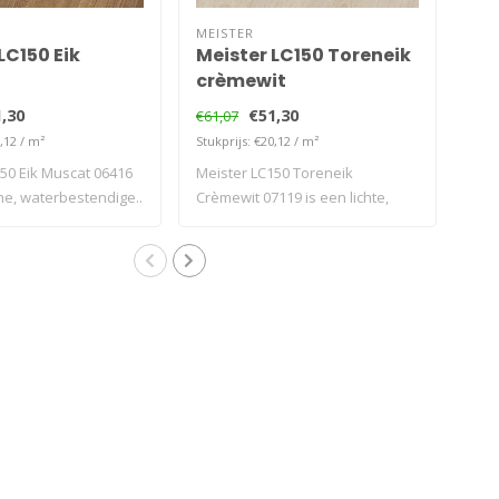
MEISTER
MEI
LC150 Eik
Meister LC150 Toreneik
Mei
crèmewit
Ch
,30
€51,30
€61,07
€61,
,12 / m²
Stukprijs: €20,12 / m²
Stukp
50 Eik Muscat 06416
Meister LC150 Toreneik
Meis
e, waterbestendige..
Crèmewit 07119 is een lichte,
is e
moderne..