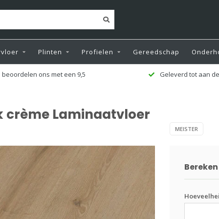
vloer
Plinten
Profielen
Gereedschap
Onderh
 beoordelen ons met een 9,5
Geleverd tot aan de
ik crème Laminaatvloer
MEISTER
Bereken 
Hoeveelhe