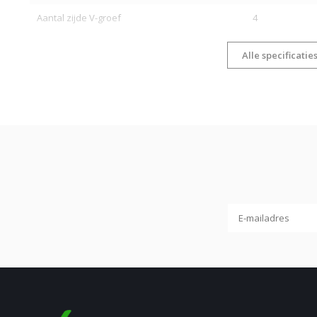
Aantal zijde V-groef
4
Alle specificatie