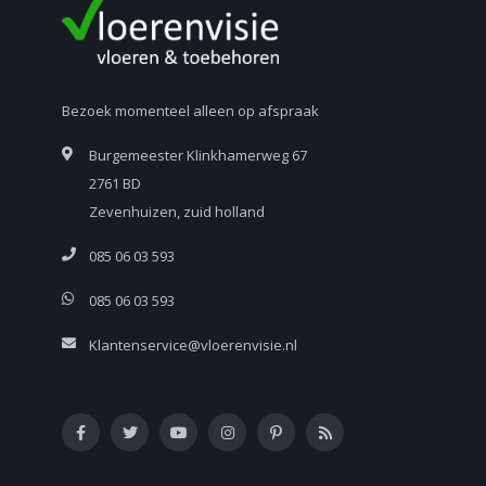
Bezoek momenteel alleen op afspraak
Burgemeester Klinkhamerweg 67
2761 BD
Zevenhuizen, zuid holland
085 06 03 593
085 06 03 593
Klantenservice@vloerenvisie.nl