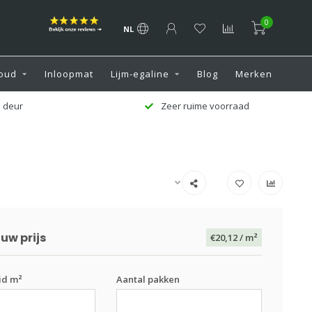
0
NL
oud
Inloopmat
Lijm-egaline
Blog
Merken
 deur
Zeer ruime voorraad
uw prijs
€20,12
/ m²
id m²
Aantal pakken