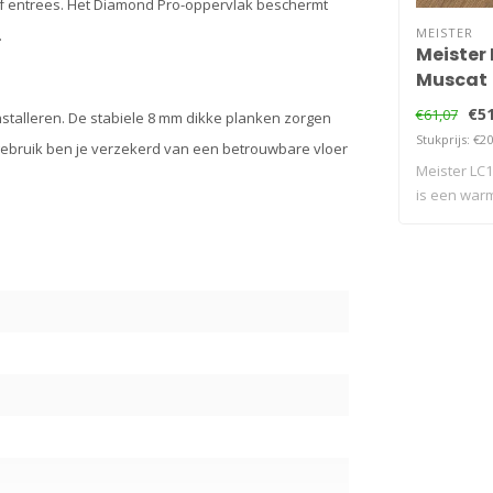
of entrees. Het Diamond Pro-oppervlak beschermt
MEISTER
.
Meister 
Muscat
€51
€61,07
 installeren. De stabiele 8 mm dikke planken zorgen
Stukprijs: €20
ongebruik ben je verzekerd van een betrouwbare vloer
Meister LC1
is een warm