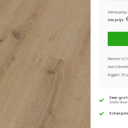
Adviesprijs
Uw prijs:
Meister LC1
met crèmekl
leggen. 25 j
Zeer gro
Snelle lever
Scherpste