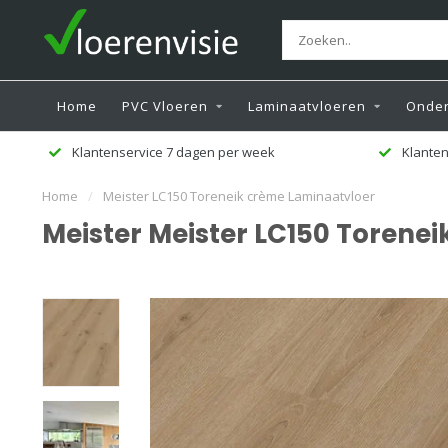
Home
PVC Vloeren
Laminaatvloeren
Onder
Klantenservice 7 dagen per week
Klanten
Home
/
Meister LC150 Toreneik crème Laminaatvloer
Meister Meister LC150 Torene