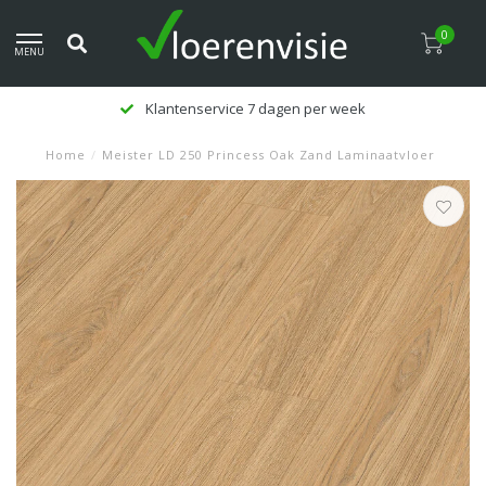
0
MENU
Klantenservice 7 dagen per week
Home
/
Meister LD 250 Princess Oak Zand Laminaatvloer