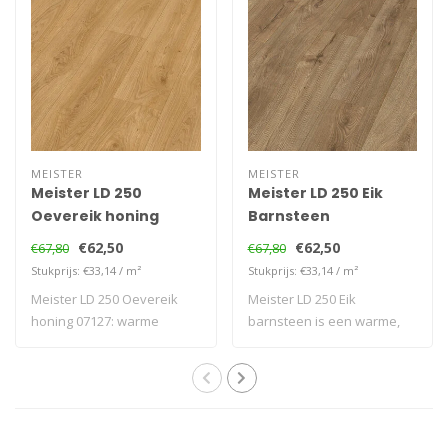
MEISTER
MEISTER
Meister LD 250
Meister LD 250 Eik
Oevereik honing
Barnsteen
€62,50
€62,50
€67,80
€67,80
Stukprijs: €33,14 / m²
Stukprijs: €33,14 / m²
Meister LD 250 Oevereik
Meister LD 250 Eik
honing 07127: warme
barnsteen is een warme,
laminaatvloer me..
karaktervolle lam..