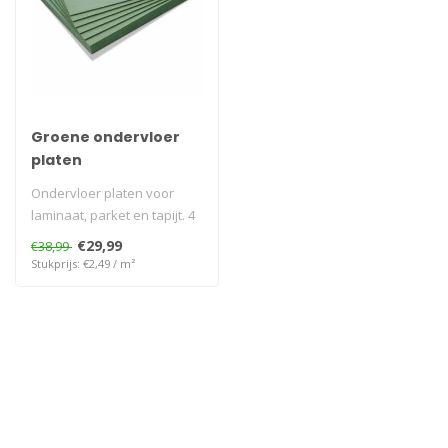
Groene ondervloer
platen
Ondervloer platen voor
laminaat, parket en tapijt. 4
mm, 5 mm, 7 mm of 10 mm
€29,99
€38,99
dik..
Stukprijs: €2,49 / m²