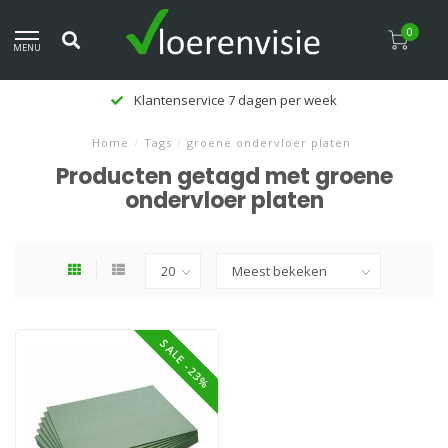
0
MENU
Klanten beoordelen ons met een 
Home
/
Tags
/
groene ondervloer platen
Producten getagd met groene
ondervloer platen
SALE -23%