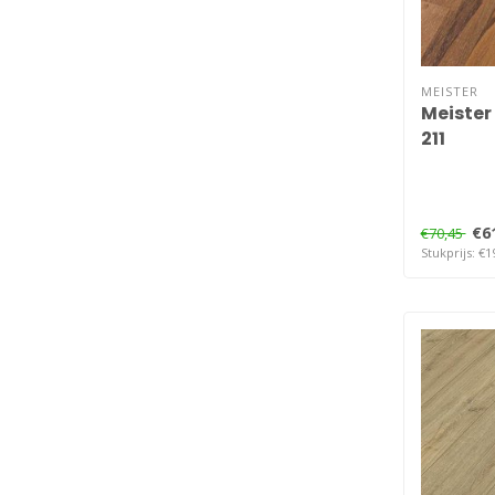
MEISTER
Meister
211
€6
€70,45
Stukprijs: €1