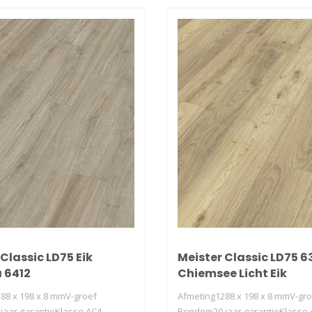
Classic LD75 Eik
Meister Classic LD75 6
 6412
Chiemsee Licht Eik
88 x 198 x 8 mmV-groef
Afmeting1288 x 198 x 8 mmV-gr
aar garantieKlasse AC4 -
Rondom20 jaar garantieKlasse 