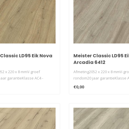
 Classic LD95 Eik Nova
Meister Classic LD95 Ei
Arcadia 6412
52 x 220 x 8 mmV-groef
Afmeting2052 x 220 x 8 mmV-gr
aar garantieKlasse AC4 -
rondom20 jaar garantieKlasse A
v..
32geschikt v..
€0,00