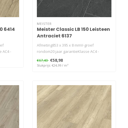
MEISTER
0 6414
Meister Classic LB 150 Leisteen
Antraciet 6137
oef
Afmeting853 x 395 x 8 mmV-groef
e AC4 -
rondom20 jaar garantieKlasse AC4 -
32geschikt vo..
€58,98
€67,40
Stukprijs: €24,99 / m²