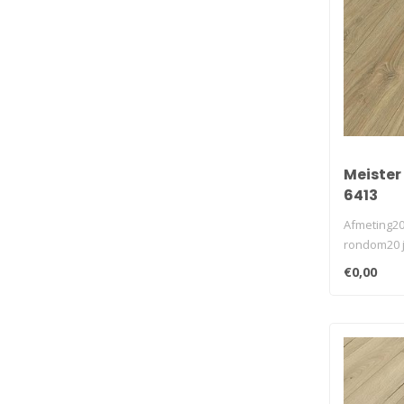
Meister
6413
Afmeting20
rondom20 j
32geschikt 
€0,00