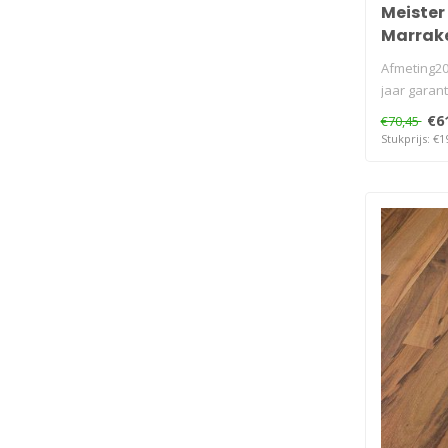
Meister
Marrak
Afmeting20
jaar garant
€6
€70,45
Stukprijs: €1