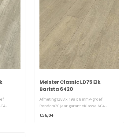
k
Meister Classic LD75 Eik
Barista 6420
oef
Afmeting1288 x 198 x 8 mmV-groef
C4 -
Rondom20 jaar garantieKlasse AC4 -
32geschikt v..
€56,04