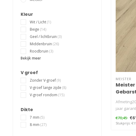
Kleur
Wit / Licht
(1)
Beige
(14)
Geel / lichtbruin
(3)
Middenbruin
(26)
Roodbruin
(3)
Bekijk meer
V groef
MEISTER
Zonder V-groef
(9)
Meister
V-groef lange zijde
(8)
Gebarst
V-groef rondom
(15)
Afmeting20
jaar garant
Dikte
€6
7 mm
(5)
€70,45
Stukprijs: €1
8 mm
(27)