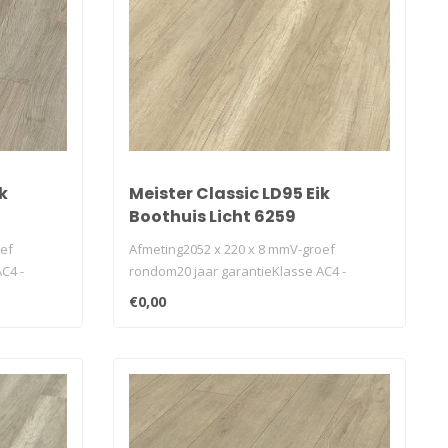
k
Meister Classic LD95 Eik
Boothuis Licht 6259
oef
Afmeting2052 x 220 x 8 mmV-groef
C4 -
rondom20 jaar garantieKlasse AC4 -
32geschikt v..
€0,00