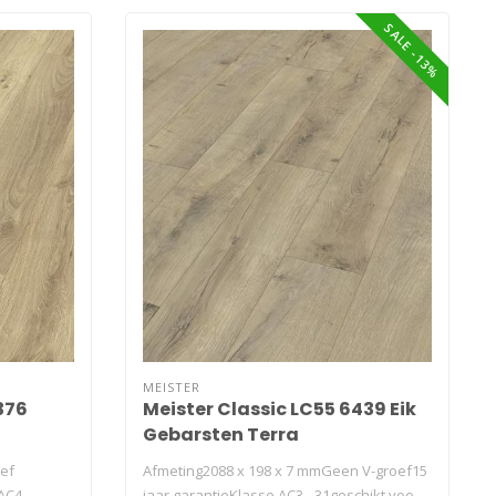
SALE -13%
MEISTER
376
Meister Classic LC55 6439 Eik
Gebarsten Terra
oef
Afmeting2088 x 198 x 7 mmGeen V-groef15
AC4 -
jaar garantieKlasse AC3 - 31geschikt voo..