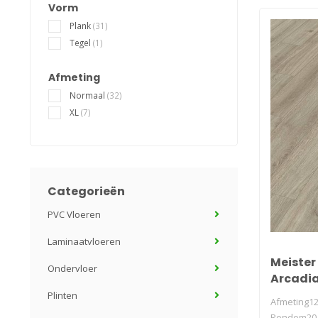
Vorm
Plank
(31)
Tegel
(1)
Afmeting
Normaal
(32)
XL
(7)
Categorieën
PVC Vloeren
Laminaatvloeren
Meister 
Ondervloer
Arcadia
Plinten
Afmeting12
Rondom20 j