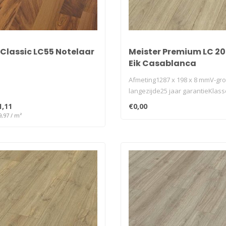
 Classic LC55 Notelaar
Meister Premium LC 20
Eik Casablanca
Afmeting1287 x 198 x 8 mmV-gr
langezijde25 jaar garantieKlass
32geschi..
1,11
€0,00
9,97 / m²