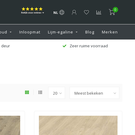
0
NL
oud
Inloopmat
Lijm-egaline
Blog
Merken
aad
Klantenservice 7 dagen per week