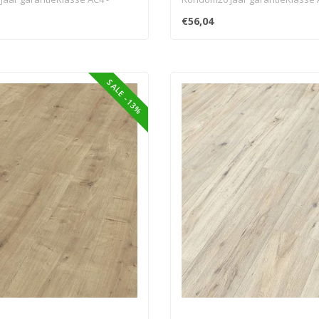
v..
32geschikt v..
€56,04
SALE -13%