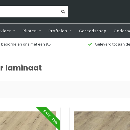
vloer
Plinten
Profielen
Gereedschap
Onderh
leverd tot aan de deur
Zeer ruime voorr
r laminaat
SALE -13%