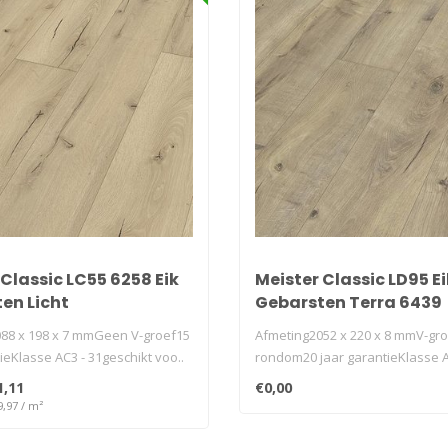
 Classic LC55 6258 Eik
Meister Classic LD95 Ei
en Licht
Gebarsten Terra 6439
88 x 198 x 7 mmGeen V-groef15
Afmeting2052 x 220 x 8 mmV-gr
ieKlasse AC3 - 31geschikt voo..
rondom20 jaar garantieKlasse A
32geschikt v..
1,11
€0,00
9,97 / m²