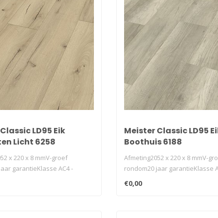
Classic LD95 Eik
Meister Classic LD95 Ei
en Licht 6258
Boothuis 6188
52 x 220 x 8 mmV-groef
Afmeting2052 x 220 x 8 mmV-gr
aar garantieKlasse AC4 -
rondom20 jaar garantieKlasse A
v..
32geschikt v..
€0,00