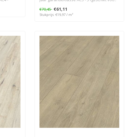
€61,11
€70,45
Stukprijs: €19,97 / m²