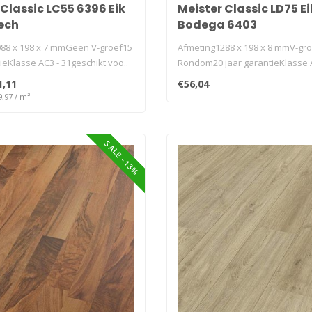
 Classic LC55 6396 Eik
Meister Classic LD75 Ei
ech
Bodega 6403
88 x 198 x 7 mmGeen V-groef15
Afmeting1288 x 198 x 8 mmV-gr
ieKlasse AC3 - 31geschikt voo..
Rondom20 jaar garantieKlasse 
32geschikt v..
1,11
€56,04
9,97 / m²
SALE -13%