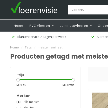
Home
PVC Vloeren
Laminaatvloeren
Onder
Klanten beoordelen ons met een 9,5
Ge
Home
/
Tags
/
meister laminaat
Producten getagd met meiste
Prijs
Min: €
0
Max: €
65
Merken
Alle merken
Meister