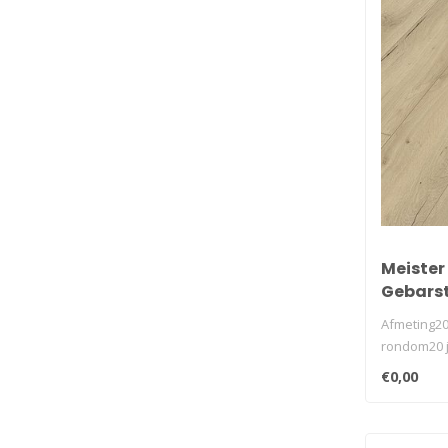
Meister 
Gebarst
Afmeting20
rondom20 j
32geschikt 
€0,00