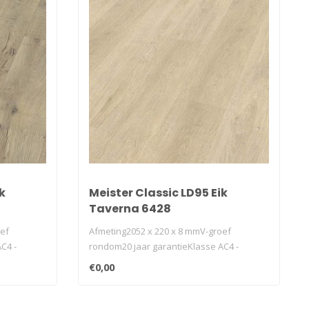
k
Meister Classic LD95 Eik
Taverna 6428
oef
Afmeting2052 x 220 x 8 mmV-groef
C4 -
rondom20 jaar garantieKlasse AC4 -
32geschikt v..
€0,00