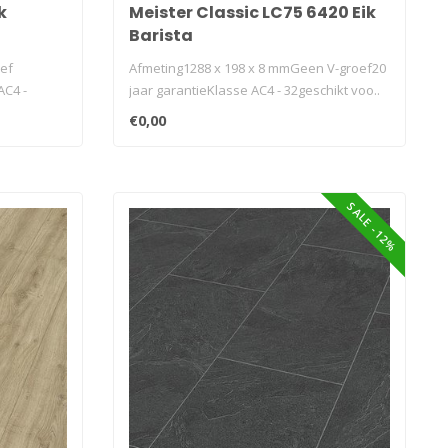
k
Meister Classic LC75 6420 Eik
Barista
oef
Afmeting1288 x 198 x 8 mmGeen V-groef20
AC4 -
jaar garantieKlasse AC4 - 32geschikt voo..
€0,00
SALE -12%