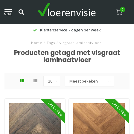
0
MENU
Klantenservice 7 dagen per week
Home
/
Tags
/
visgraat laminaatvloer
Producten getagd met visgraat
laminaatvloer
SALE -18%
SALE -18%