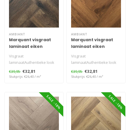
AMBIANT
AMBIANT
Marquant visgraat
Marquant visgraat
laminaat eiken
laminaat eiken
donker gerookt
natuur
Visgraat
Visgraat
laminaatAuthentieke look
laminaatAuthentieke look
natuurgetrouw
natuurgetrouw
€32,81
€32,81
€39,95
€39,95
Stukprijs: €26,40 / m²
Stukprijs: €26,40 / m²
SALE -18%
SALE -18%