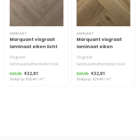
AMBIANT
AMBIANT
Marquant visgraat
Marquant visgraat
laminaat eiken licht
laminaat eiken
naturel
Visgraat
Visgraat
laminaatAuthentieke look
laminaatAuthentieke look
natuurgetrouw
natuurgetrouw
€32,81
€32,81
€39,95
€39,95
Stukprijs: €26,40 / m²
Stukprijs: €26,40 / m²