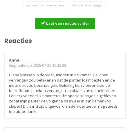
laminaat plank vervangen
PVC strook vervangen
Laat een reactie achter
Reacties
Anne
Geplaatst op 2026-07-25 19:28:38
Diepe krassen in de vloer, midden in de kamer. De vloer
vervangen zou betekenen dat de plinten los moesten en de
muur ook zou beschadigen. Gelukkig kon vloerenvisie de
betreffende planken vervangen, in plaats van de.hele vloer!
Een erg vriendelijke monteur, die speciaal langer is gebleven
zodat mijn peuter de volgende dag weer in zijn kamer kon
slapen! Dit is in 2025 uitgevoerd en de vloer ziet er nog steeds
top uit, bedankt!