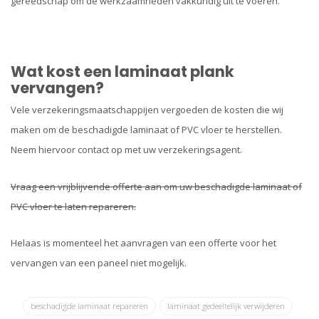
gereedschap om de werkzaamheden vakkundig uit te voeren.
Wat kost een laminaat plank
vervangen?
Vele verzekeringsmaatschappijen vergoeden de kosten die wij
maken om de beschadigde laminaat of PVC vloer te herstellen.
Neem hiervoor contact op met uw verzekeringsagent.
Vraag een vrijblijvende offerte aan om uw beschadigde laminaat of
PVC vloer te laten repareren.
Helaas is momenteel het aanvragen van een offerte voor het
vervangen van een paneel niet mogelijk.
beschadigde laminaat repareren
laminaat gedeeltelijk verwijderen