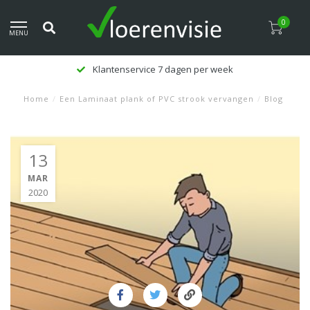
0
MENU
Klantenservice 7 dagen per week
Home
/
Een Laminaat plank of PVC strook vervangen
/
Blog
13
MAR
2020