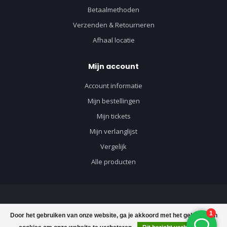
Betaalmethoden
Verzenden & Retourneren
Afhaal locatie
Mijn account
Account informatie
Mijn bestellingen
Mijn tickets
Mijn verlanglijst
Vergelijk
Alle producten
© Copyright 2026 Vloerenvisie voor vloeren en toebehoren - Powered by
Door het gebruiken van onze website, ga je akkoord met het gebruik van
Lightspeed
-
Lightspeed design
by
Dyvelopment