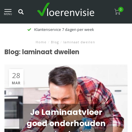
0
MENU
Klanten beoordelen ons met een 9,5
Home
/
Blog
/
laminaat dweilen
Blog: laminaat dweilen
28
MAR
Je Laminaatvloer
goed onderhouden