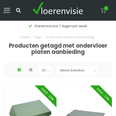
0
MENU
Klantenservice 7 dagen per week
Home
/
Tags
/
ondervloer platen aanbieding
Producten getagd met ondervloer
platen aanbieding
SALE -23%
SALE -17%