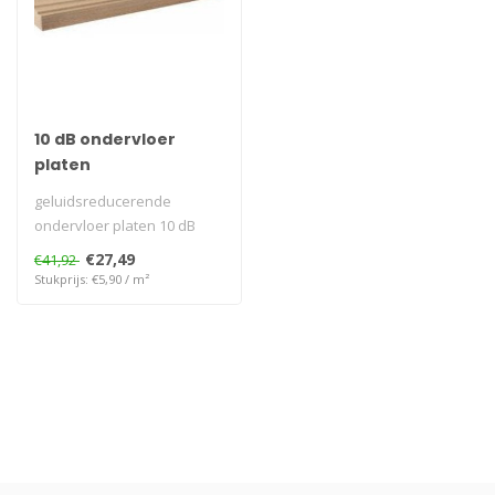
10 dB ondervloer
platen
geluidsreducerende
ondervloer platen 10 dB
goed egaliserend vermogen
€27,49
€41,92
makkelijk t..
Stukprijs: €5,90 / m²