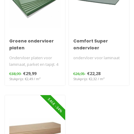
Groene ondervloer
Comfort Super
platen
ondervloer
Ondervloer platen voor
ondervloer voor laminaat
laminaat, parket en tapijt. 4
mm, 5 mm, 7 mm of 10 mm
€29,99
€22,28
€38,99
€26,95
dik..
Stukprijs: €2,49 / m²
Stukprijs: €2,32 / m²
SALE -34%